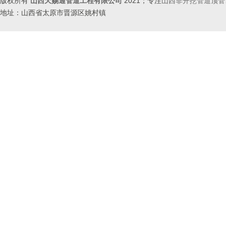
版权所有
山西天赐通管道工程有限公司
2021；专注
山西非开挖管道顶管
地址：山西省太原市晋源区姚村镇