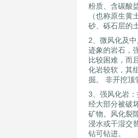
粉质、含碳酸
（也称原生黄
砂、砾石层的
2、微风化及
迹象的岩石，强
比较困难，而且
化岩较软，其
掘。 非开挖顶
3、强风化岩
经大部分被破
矿物。风化裂
浸水或干湿交
钻可钻进。