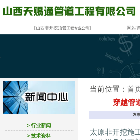
山西非开挖顶管
网站
【
工程专业公司】
.
当前位置：
首
穿越管
发布
> 行业新闻
太原非开挖施
> 技术资料